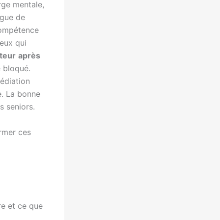
rge mentale,
igue de
compétence
ceux qui
teur
après
e bloqué.
édiation
e. La bonne
s seniors.
ormer ces
re et ce que