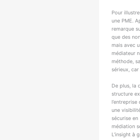
Pour illustr
une PME. Ap
remarque su
que des non-
mais avec u
médiateur ne
méthode, sa
sérieux, ca
De plus, la 
structure e
l’entrepris
une visibili
sécurise en 
médiation s
L’insight à 