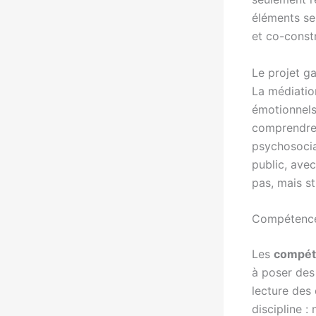
éléments se 
et co-const
Le projet ga
La médiatio
émotionnels
comprendre l
psychosocia
public, avec
pas, mais s
Compétences 
Les
compéte
à poser des 
lecture des
discipline :