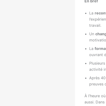
En bref
La
recon
l’expérie
travail.
Un
chang
motivatio
La
forma
ouvrant 
Plusieurs
activité 
Après 40 
preuves d
À l’heure où
aussi. Dans 