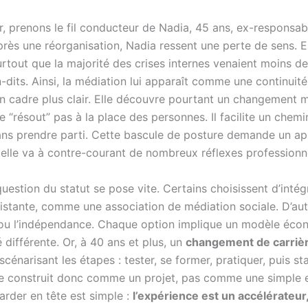
er, prenons le fil conducteur de Nadia, 45 ans, ex-responsa
rès une réorganisation, Nadia ressent une perte de sens. E
rtout que la majorité des crises internes venaient moins d
dits. Ainsi, la médiation lui apparaît comme une continuité
n cadre plus clair. Elle découvre pourtant un changement ma
 “résout” pas à la place des personnes. Il facilite un chemi
ns prendre parti. Cette bascule de posture demande un ap
r elle va à contre-courant de nombreux réflexes professionn
question du statut se pose vite. Certains choisissent d’intég
xistante, comme une association de médiation sociale. D’aut
e ou l’indépendance. Chaque option implique un modèle éco
té différente. Or, à 40 ans et plus, un
changement de carriè
scénarisant les étapes : tester, se former, pratiquer, puis sta
e construit donc comme un projet, pas comme une simple e
garder en tête est simple :
l’expérience est un accélérateur,