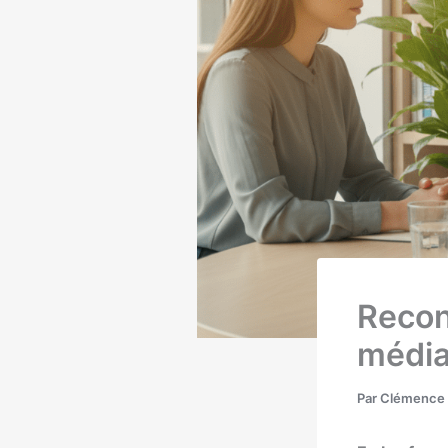
Recon
média
Par
Clémence 