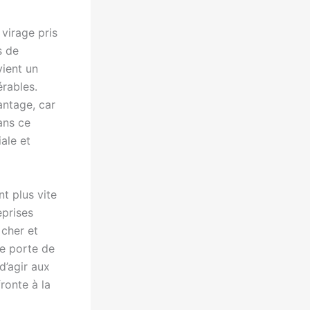
virage pris
s de
vient un
érables.
antage, car
ans ce
iale et
t plus vite
eprises
 cher et
e porte de
d’agir aux
fronte à la