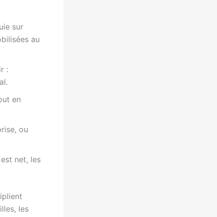
uie sur
bilisées au
r :
al.
tout en
prise, ou
est net, les
iplient
lles, les