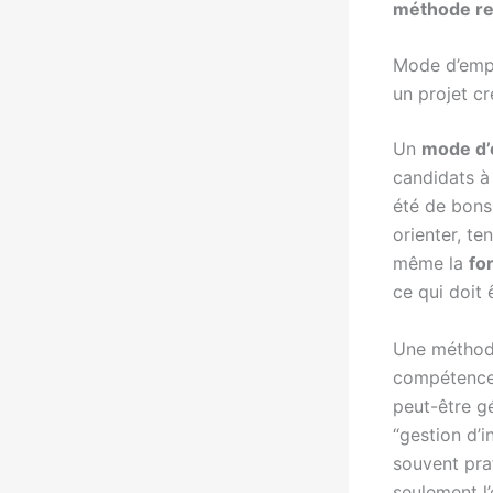
méthode re
Mode d’empl
un projet cr
Un
mode d’
candidats à 
été de bons 
orienter, te
même la
fo
ce qui doit ê
Une méthode
compétences
peut-être gé
“gestion d’
souvent pra
seulement l’