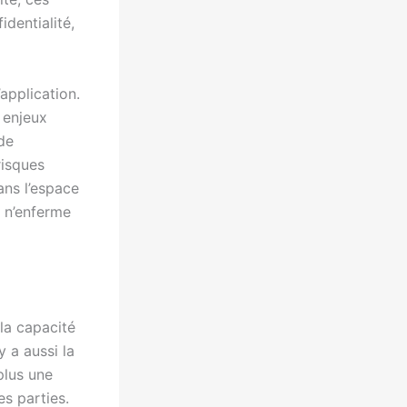
identialité,
application.
 enjeux
de
risques
ans l’espace
e n’enferme
la capacité
y a aussi la
plus une
es parties.