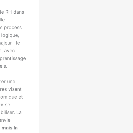
ble RH dans
lle
es process
 logique,
jeur : le
n, avec
prentissage
els.
rer une
res visent
nomique et
re
se
biliser. La
nvie.
 mais la