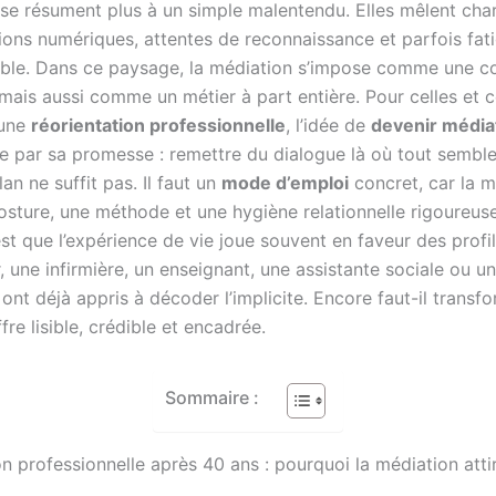
 se résument plus à un simple malentendu. Elles mêlent cha
ions numériques, attentes de reconnaissance et parfois fat
ble. Dans ce paysage, la médiation s’impose comme une 
 mais aussi comme un métier à part entière. Pour celles et 
 une
réorientation professionnelle
, l’idée de
devenir média
re par sa promesse : remettre du dialogue là où tout sembl
lan ne suffit pas. Il faut un
mode d’emploi
concret, car la m
osture, une méthode et une hygiène relationnelle rigoureus
est que l’expérience de vie joue souvent en faveur des profil
 une infirmière, un enseignant, une assistante sociale ou un
nt déjà appris à décoder l’implicite. Encore faut-il transf
fre lisible, crédible et encadrée.
Sommaire :
n professionnelle après 40 ans : pourquoi la médiation atti