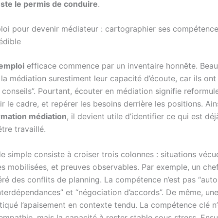
ste le permis de conduire
.
oi pour devenir médiateur : cartographier ses compétences
édible
emploi
efficace commence par un inventaire honnête. Bea
la médiation surestiment leur capacité d’écoute, car ils ont
conseils”. Pourtant, écouter en médiation signifie reformul
nir le cadre, et repérer les besoins derrière les positions. Ain
rmation médiation
, il devient utile d’identifier ce qui est dé
tre travaillé.
 simple consiste à croiser trois colonnes : situations vécu
 mobilisées, et preuves observables. Par exemple, un chef
ré des conflits de planning. La compétence n’est pas “autor
interdépendances” et “négociation d’accords”. De même, une 
tiqué l’apaisement en contexte tendu. La compétence clé n’
empathie, mais la capacité à rester stable sous stress. Ensu