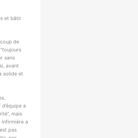
 et bâtir
ucoup de
 “toujours
er sans
si, avant
jà solide et
es,
 d’équipe a
ité”, mais
infirmière a
est pas
ite, ces