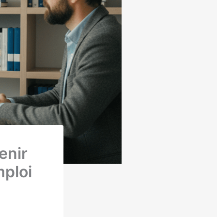
enir
mploi