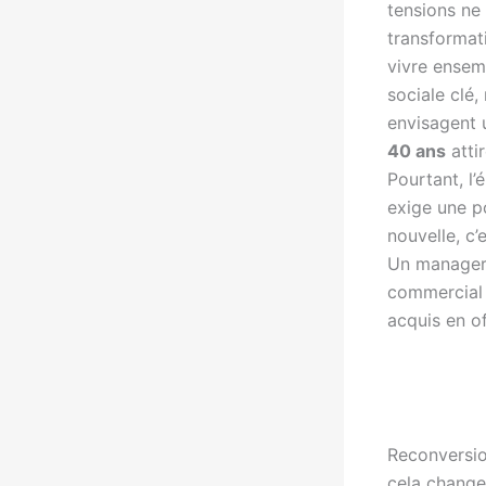
tensions ne
transformat
vivre ensem
sociale clé,
envisagent
40 ans
atti
Pourtant, l’é
exige une p
nouvelle, c’
Un manager,
commercial o
acquis en of
Reconversio
cela change